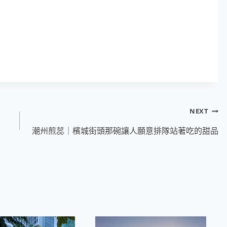
NEXT
潮州煎蕊｜檳城街頭那碗讓人願意排隊站著吃的甜品