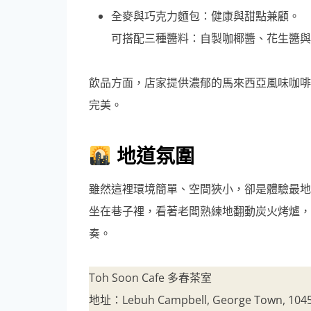
全麥與巧克力麵包：健康與甜點兼顧。
可搭配三種醬料：自製咖椰醬、花生醬與
飲品方面，店家提供濃郁的馬來西亞風味咖啡（
完美。
地道氛圍
雖然這裡環境簡單、空間狹小，卻是體驗最地
坐在巷子裡，看著老闆熟練地翻動炭火烤爐，
奏。
Toh Soon Cafe 多春茶室
地址：Lebuh Campbell, George Town, 10450