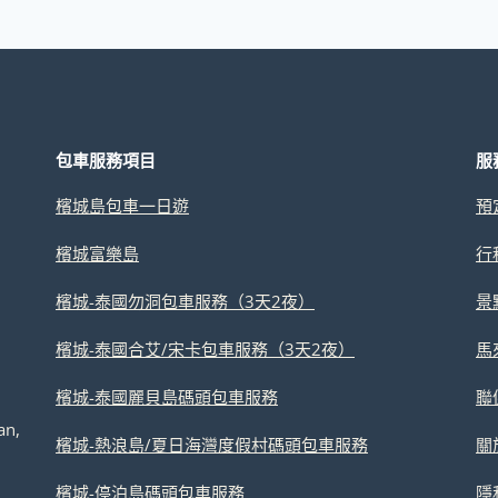
包車服務項目
服
檳城島包車一日遊
預
檳城富樂島
行
檳城-泰國勿洞包車服務（3天2夜）
景
檳城-泰國合艾/宋卡包車服務（3天2夜）
馬
檳城-泰國麗貝島碼頭包車服務
聯
an,
檳城-熱浪島/夏日海灣度假村碼頭包車服務
關
檳城-停泊島碼頭包車服務
隱