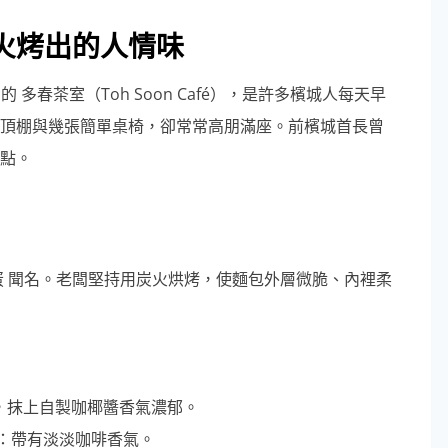
火烤出的人情味
巷內的 多春茶室（Toh Soon Café），是許多檳城人每天早
頂棚與幾張簡單桌椅，卻常常高朋滿座。前檳城首長曾
點。
蛋 聞名。老闆堅持用炭火烘烤，使麵包外層微脆、內裡柔
柔軟，抹上自製咖椰醬香氣濃郁。
ad）：帶有淡淡咖啡香氣。