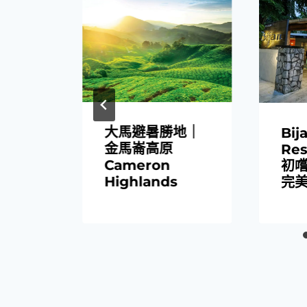
大馬避暑勝地｜
｜夢
Bij
金馬崙高原
與藍
Res
Cameron
初
Highlands
完