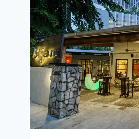
巴
士
｜
KL
HOP
ON
HOP
OFF