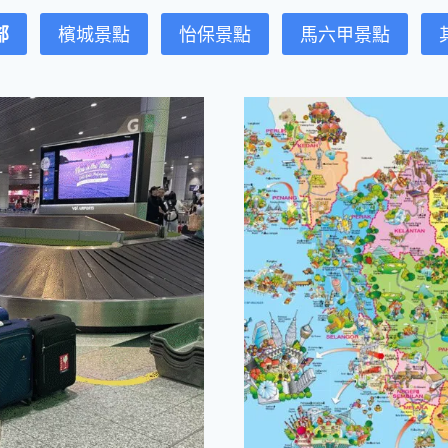
部
檳城景點
怡保景點
馬六甲景點