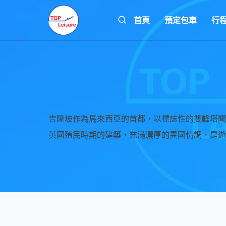
Skip
首頁
預定包車
行
to
content
吉隆坡作為馬來西亞的首都，以標誌性的雙峰塔聞
英國殖民時期的建築，充滿濃厚的異國情調，是遊