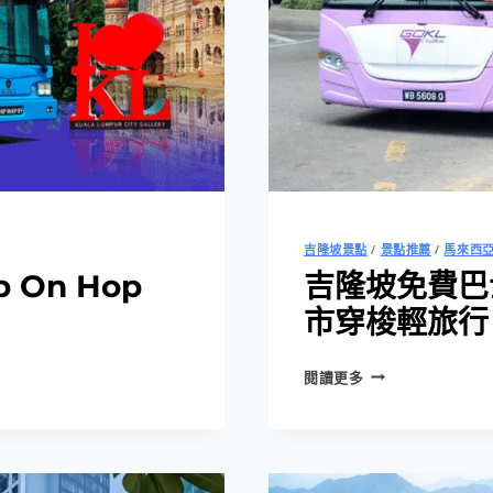
旅
遊
方
式
吉隆坡景點
/
景點推薦
/
馬來西
 On Hop
吉隆坡免費巴士｜
市穿梭輕旅行
吉
閱讀更多
隆
坡
免
費