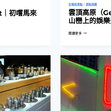
吉隆坡景點
/
景點推薦
雲頂高原（Gen
rant｜初嚐馬來
山巒上的娛樂
雲
閱讀更多
頂
高
原
（GENTING
HIGHLANDS）
｜
山
巒
上
的
娛
樂