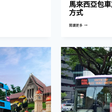
馬來西亞包車
方式
馬
閱讀更多
來
西
亞
包
車
旅
游
—
好
玩
又
輕
鬆
的