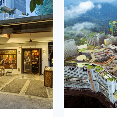
巴
士
｜
GOKL
CITY
BUS
城
市
穿
梭
輕
旅
行