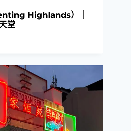
ting Highlands）｜
天堂