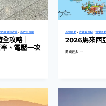
來西亞旅游攻略
/
馬六甲景點
其他景點
/
吉隆坡景點
/
怡保景
遊全攻略｜
2026馬來
匯率、電壓一次
2026
閱讀更多
馬
來
西
亞
旅
游
地
圖