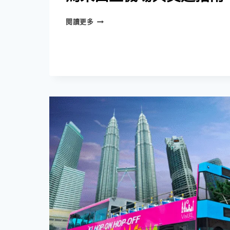
次
看
馬
閱讀更多
來
西
亞
機
場
與
交
通
指
南