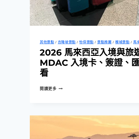
其他景點
/
吉隆坡景點
/
怡保景點
/
景點推薦
/
檳城景點
/
馬
2026 馬來西亞入境與旅
MDAC 入境卡、簽證、
看
2026
閱讀更多
馬
來
西
亞
入
境