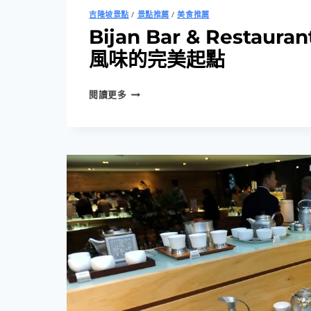
吉隆坡景點
/
景點推薦
/
美食推薦
Bijan Bar & Restau
風味的完美起點
BIJAN
閱讀更多
BAR
&
RESTAURANT
｜
初
嚐
馬
來
風
味
的
完