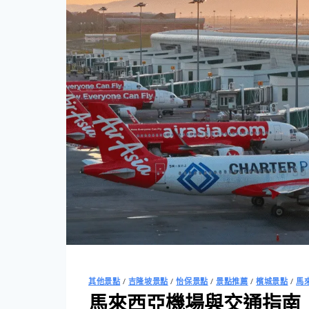
與
旅
遊
全
攻
略
｜
MDAC
入
境
卡、
簽
證、
匯
率、
電
壓
其他景點
/
吉隆坡景點
/
怡保景點
/
景點推薦
/
檳城景點
/
馬
一
馬來西亞機場與交通指南