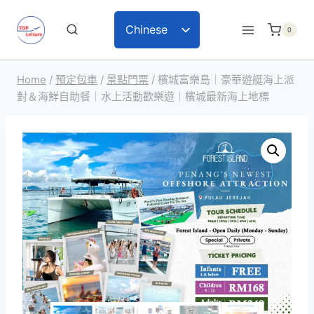
Skip
Chinese
0
to
English
content
Home
/
預定包車
/
景點門票
/
檳城富樂島｜豪華遊艇海上派
對＆海鮮自助餐｜水上活動歡樂遊｜檳城最新海上地標