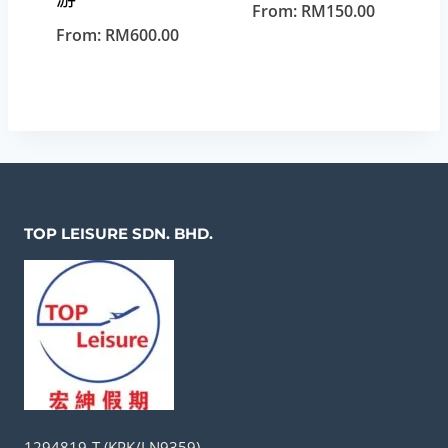
From:
RM
150.00
From:
RM
600.00
TOP LEISURE SDN. BHD.
1294819-T (KPK/LN9359)