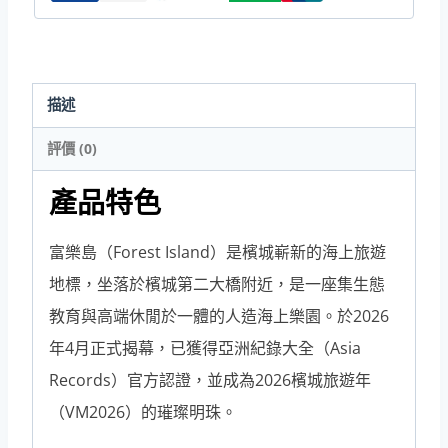
豪
華
遊
描述
艇
評價 (0)
海
上
產品特色
派
對
富樂島（Forest Island）是檳城嶄新的海上旅遊
＆
地標，坐落於檳城第二大橋附近，是一座集生態
海
教育與高端休閒於一體的人造海上樂園。於2026
鮮
年4月正式揭幕，已獲得亞洲紀錄大全（Asia
自
Records）官方認證，並成為2026檳城旅遊年
助
（VM2026）的璀璨明珠。
餐