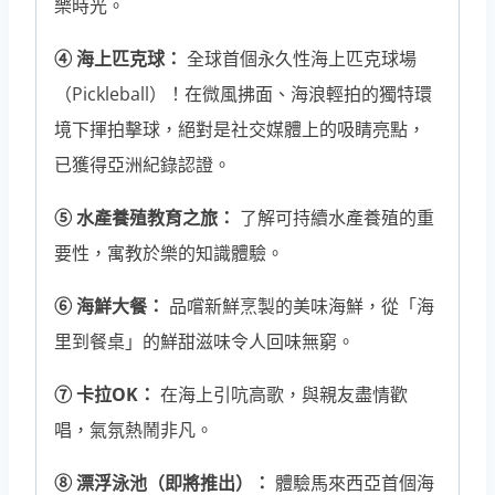
樂時光。
上
④ 海上匹克球：
全球首個永久性海上匹克球場
地
（Pickleball）！在微風拂面、海浪輕拍的獨特環
標
境下揮拍擊球，絕對是社交媒體上的吸睛亮點，
數
已獲得亞洲紀錄認證。
量
⑤ 水產養殖教育之旅：
了解可持續水產養殖的重
要性，寓教於樂的知識體驗。
⑥ 海鮮大餐：
品嚐新鮮烹製的美味海鮮，從「海
里到餐桌」的鮮甜滋味令人回味無窮。
⑦ 卡拉OK：
在海上引吭高歌，與親友盡情歡
唱，氣氛熱鬧非凡。
⑧ 漂浮泳池（即將推出）：
體驗馬來西亞首個海