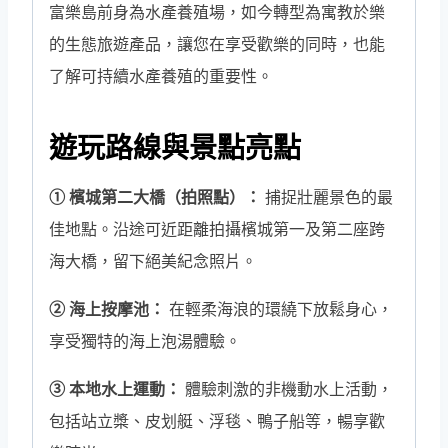
富樂島前身為水產養殖場，如今轉型為寓教於樂
｜
的生態旅遊產品，讓您在享受歡樂的同時，也能
水
了解可持續水產養殖的重要性。
上
活
遊玩路線與景點亮點
動
歡
① 檳城第二大橋（拍照點）：
捕捉壯麗景色的最
樂
佳地點。沿途可近距離拍攝檳城第一及第二座跨
遊
海大橋，留下絕美紀念照片。
｜
② 海上按摩池：
在輕柔海浪的環繞下放鬆身心，
檳
享受獨特的海上泡湯體驗。
城
最
③ 本地水上運動：
體驗刺激的非機動水上活動，
新
包括站立槳、皮划艇、浮毯、鴨子船等，暢享歡
海