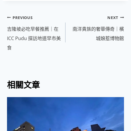
文
PREVIOUS
NEXT
章
吉隆坡必吃早餐推薦｜在
南洋貴族的奢華傳奇｜檳
導
ICC Pudu 探訪地道早市美
城娘惹博物館
覽
食
相關文章